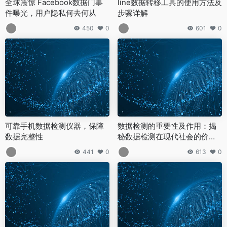
全球震惊 Facebook数据门事
line数据转移工具的使用方法及
件曝光，用户隐私何去何从
步骤详解
450
0
601
0
可靠手机数据检测仪器，保障
数据检测的重要性及作用：揭
数据完整性
秘数据检测在现代社会的价值
和意义
441
0
613
0