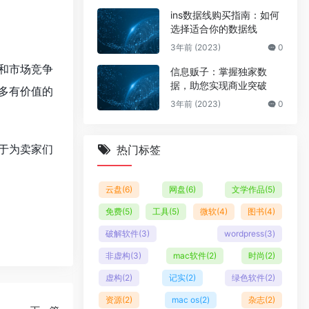
ins数据线购买指南：如何
选择适合你的数据线
3年前 (2023)
0
和市场竞争
信息贩子：掌握独家数
据，助您实现商业突破
多有价值的
3年前 (2023)
0
于为卖家们
热门标签
云盘
(6)
网盘
(6)
文学作品
(5)
免费
(5)
工具
(5)
微软
(4)
图书
(4)
破解软件
(3)
wordpress
(3)
非虚构
(3)
mac软件
(2)
时尚
(2)
虚构
(2)
记实
(2)
绿色软件
(2)
资源
(2)
mac os
(2)
杂志
(2)