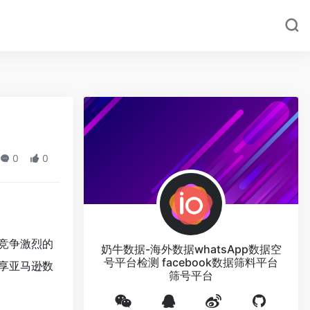
0
0
竞争激烈的
奶牛数据-海外数据whatsApp数据空
号平台检测 facebook数据筛料平台
享亚马逊数
筛号平台