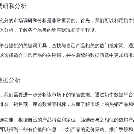
调研和分析
充分的市场调研和分析是非常重要的。首先，我们可以利用奶牛
体分析，了解各个品类的销售状况和竞争程度。
平台提供的关键词工具，查找与自己产品相关的热门搜索词。通
以选择适合自己产品的关键词，并在后续的数据筛选中更加精准
数据分析
，我们需要进一步分析该市场下的销售数据。通过奶牛数据平台
排名、销售额、评论数量等指标，从而了解市场上的热销产品和
选功能，根据自己的产品特点和定位，筛选出与之相似的热销产
可以得到一些有价值的信息，比如产品的定价策略、推广手段和