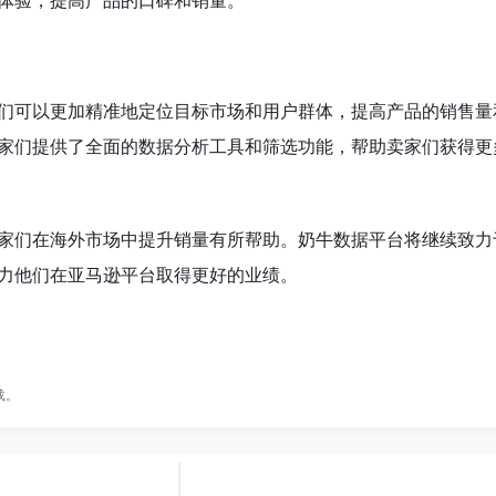
体验，提高产品的口碑和销量。
们可以更加精准地定位目标市场和用户群体，提高产品的销售量
家们提供了全面的数据分析工具和筛选功能，帮助卖家们获得更
家们在海外市场中提升销量有所帮助。奶牛数据平台将继续致力
力他们在亚马逊平台取得更好的业绩。
载。