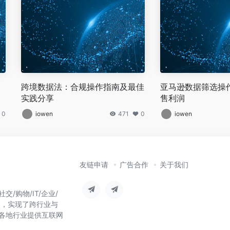
跨境数据法：合规操作指南及最佳
亚马逊数据筛选操
实践分享
售利润
0
iowen
471
0
iowen
友链申请
广告合作
关于我们
/购物/IT/企业/
台，实现了跨行业与
各地行业提供互联网