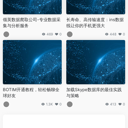
领英数据爬取公司-专业数据采
长寿命、高传输速度：ins数据
集与分析服务
线让你的手机更强大
469
0
448
0
BOTIM开通教程，轻松畅聊全
加载Skype数据库的最佳实践
球好友
与策略
1.3K
0
413
0