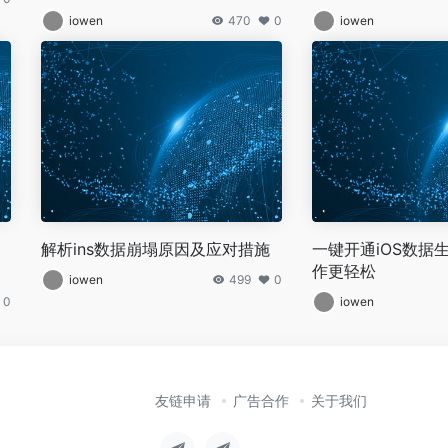
iowen
470
0
iowen
解析ins数据崩塌原因及应对措施
一键开通iOS数据
作更轻松
iowen
499
0
0
iowen
友链申请
广告合作
关于我们