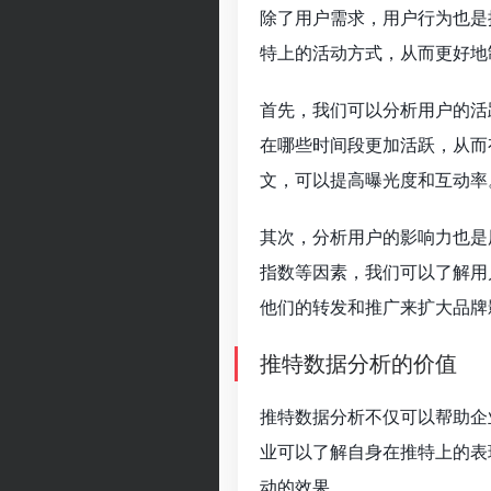
除了用户需求，用户行为也是
特上的活动方式，从而更好地
首先，我们可以分析用户的活
在哪些时间段更加活跃，从而
文，可以提高曝光度和互动率
其次，分析用户的影响力也是
指数等因素，我们可以了解用
他们的转发和推广来扩大品牌
推特数据分析的价值
推特数据分析不仅可以帮助企
业可以了解自身在推特上的表
动的效果。