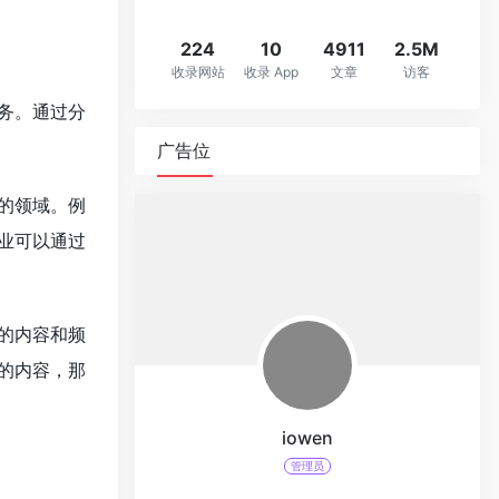
224
10
4911
2.5M
收录网站
收录 App
文章
访客
务。通过分
广告位
的领域。例
业可以通过
的内容和频
的内容，那
iowen
管理员