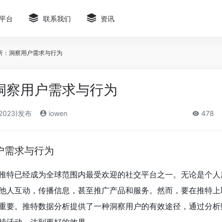
平台
联系我们
资讯
析：洞察用户需求与行为
洞察用户需求与行为
2023)发布
iowen
478
户需求与行为
推特已经成为全球范围内最受欢迎的社交平台之一。无论是个人
他人互动，传播信息，甚至推广产品和服务。然而，要在推特上
重要。推特数据分析提供了一种洞察用户的有效途径，通过分析