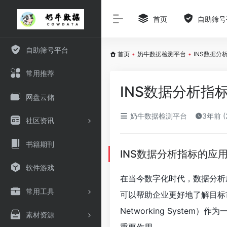
首页
自助筛号
自助筛号平台
首页
•
奶牛数据检测平台
•
INS数据分
常用推荐
INS数据分析指
网盘云储
奶牛数据检测平台
3年前 (
社区资讯
书籍期刊
INS数据分析指标的应
软件游戏
在当今数字化时代，数据分析
常用工具
可以帮助企业更好地了解目标市场
Networking Syst
素材资源