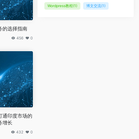
Wordpress教程
(1)
博文交流
(1)
务的选择指南
456
0
打通印度市场的
务增长
432
0