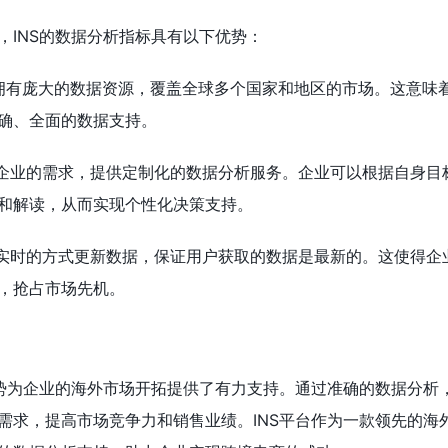
，INS的数据分析指标具有以下优势：
平台拥有庞大的数据资源，覆盖全球多个国家和地区的市场。这意味
确、全面的数据支持。
根据企业的需求，提供定制化的数据分析服务。企业可以根据自身目
和解读，从而实现个性化决策支持。
台以实时的方式更新数据，保证用户获取的数据是最新的。这使得企
，抢占市场先机。
优势为企业的海外市场开拓提供了有力支持。通过准确的数据分析
需求，提高市场竞争力和销售业绩。INS平台作为一款领先的海