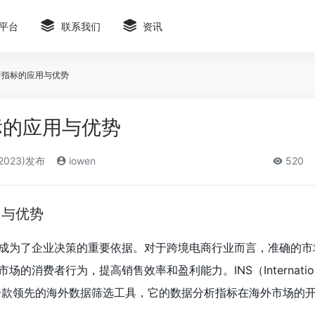
平台
联系我们
资讯
析指标的应用与优势
标的应用与优势
2023)发布
iowen
520
用与优势
成为了企业决策的重要依据。对于跨境电商行业而言，准确的市
的消费者行为，提高销售效率和盈利能力。INS（Internation
em）作为一款领先的海外数据筛选工具，它的数据分析指标在海外市场的