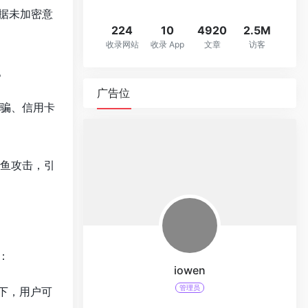
据未加密意
224
10
4920
2.5M
收录网站
收录 App
文章
访客
。
广告位
诈骗、信用卡
钓鱼攻击，引
：
iowen
管理员
况下，用户可