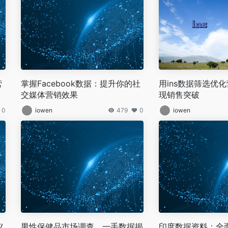
营
掌握Facebook数据：提升你的社
用ins数据筛选优
交媒体营销效果
现销售突破
0
iowen
479
0
iowen
义
男性保健品市场调查，一手数据揭
印度数据资料：全