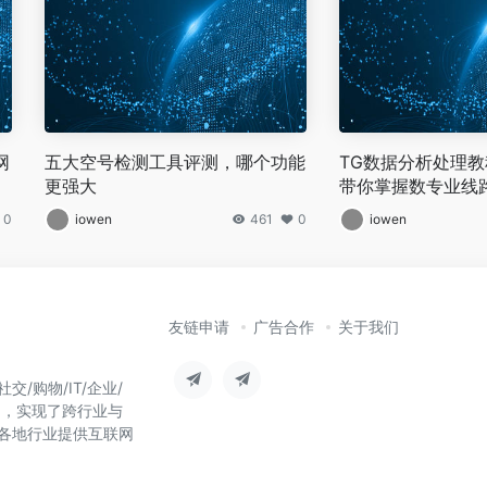
网
五大空号检测工具评测，哪个功能
TG数据分析处理
更强大
带你掌握数专业线
障数据质量
0
iowen
461
0
iowen
友链申请
广告合作
关于我们
/购物/IT/企业/
台，实现了跨行业与
各地行业提供互联网