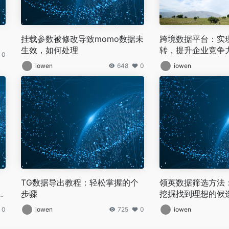
挂载参数被修改导致momo数据未
跨境数据平台：实
生效，如何处理
转，提升企业竞争
0
iowen
648
0
iowen
TG数据导出教程：轻松掌握的个
领英数据筛选方法
保
步骤
挖掘找到理想的候
0
iowen
725
0
iowen