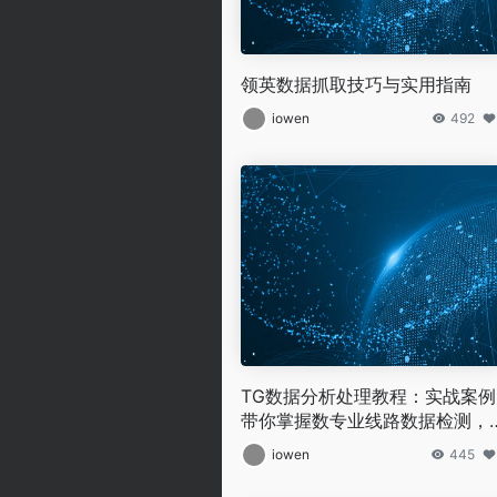
领英数据抓取技巧与实用指南
iowen
492
TG数据分析处理教程：实战案例
带你掌握数专业线路数据检测，
障数据质量
iowen
445