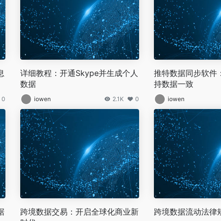
息
详细教程：开通Skype并生成个人
推特数据同步软件
数据
持数据一致
0
iowen
2.1K
0
iowen
据
跨境数据交易：开启全球化商业新
跨境数据流动法律