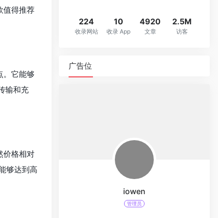
款值得推荐
224
10
4920
2.5M
收录网站
收录 App
文章
访客
广告位
点。它能够
件传输和充
然价格相对
能够达到高
iowen
管理员