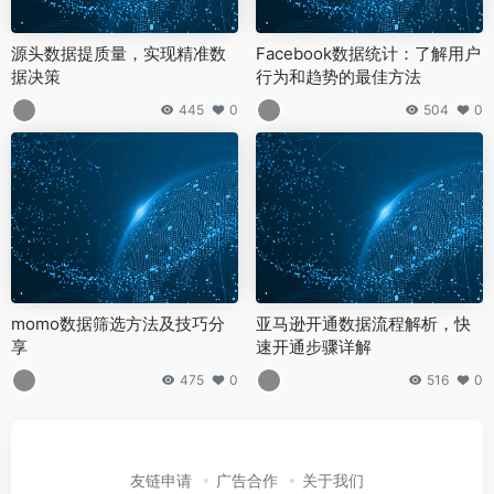
源头数据提质量，实现精准数
Facebook数据统计：了解用户
据决策
行为和趋势的最佳方法
445
0
504
0
momo数据筛选方法及技巧分
亚马逊开通数据流程解析，快
享
速开通步骤详解
475
0
516
0
友链申请
广告合作
关于我们