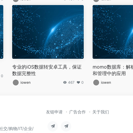
专业的iOS数据转安卓工具，保证
momo数据库：解
数据完整性
和管理中的应用
0
iowen
467
0
iowen
友链申请
广告合作
关于我们
/购物/IT/企业/