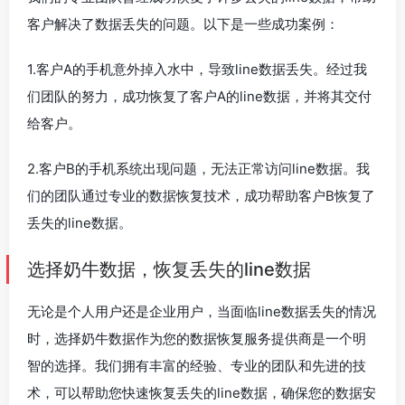
客户解决了数据丢失的问题。以下是一些成功案例：
1.客户A的手机意外掉入水中，导致line数据丢失。经过我
们团队的努力，成功恢复了客户A的line数据，并将其交付
给客户。
2.客户B的手机系统出现问题，无法正常访问line数据。我
们的团队通过专业的数据恢复技术，成功帮助客户B恢复了
丢失的line数据。
选择奶牛数据，恢复丢失的line数据
无论是个人用户还是企业用户，当面临line数据丢失的情况
时，选择奶牛数据作为您的数据恢复服务提供商是一个明
智的选择。我们拥有丰富的经验、专业的团队和先进的技
术，可以帮助您快速恢复丢失的line数据，确保您的数据安