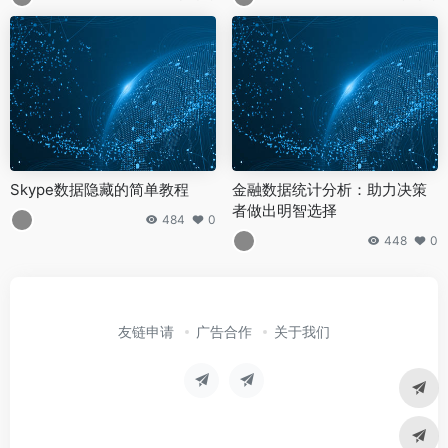
Skype数据隐藏的简单教程
金融数据统计分析：助力决策
者做出明智选择
484
0
448
0
友链申请
广告合作
关于我们