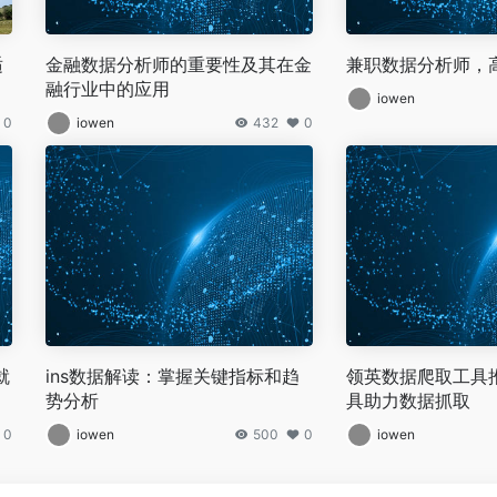
适
金融数据分析师的重要性及其在金
兼职数据分析师，
融行业中的应用
iowen
0
iowen
432
0
就
ins数据解读：掌握关键指标和趋
领英数据爬取工具
势分析
具助力数据抓取
0
iowen
500
0
iowen