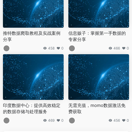
推特数据爬取教程及实战案例
信息贩子：掌握第一手数据的
分享
专家分享
458
0
466
0
印度数据中心：提供高效稳定
无需充值，momo数据激活免
的数据存储与处理服务
费获取
469
0
456
0