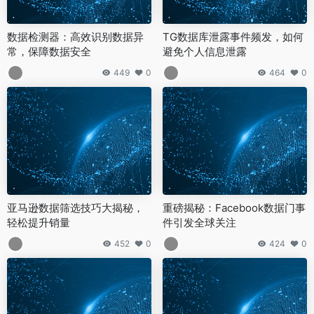
数据检测器：高效识别数据异
TG数据库泄露事件频发，如何
常，保障数据安全
避免个人信息泄露
449
0
464
0
亚马逊数据筛选技巧大揭秘，
重磅揭秘：Facebook数据门事
轻松提升销量
件引发全球关注
452
0
424
0