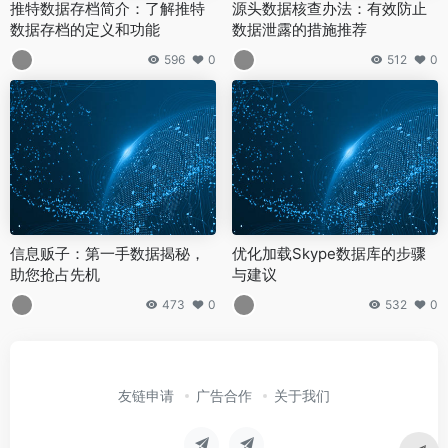
推特数据存档简介：了解推特
源头数据核查办法：有效防止
数据存档的定义和功能
数据泄露的措施推荐
596
0
512
0
信息贩子：第一手数据揭秘，
优化加载Skype数据库的步骤
助您抢占先机
与建议
473
0
532
0
友链申请
广告合作
关于我们