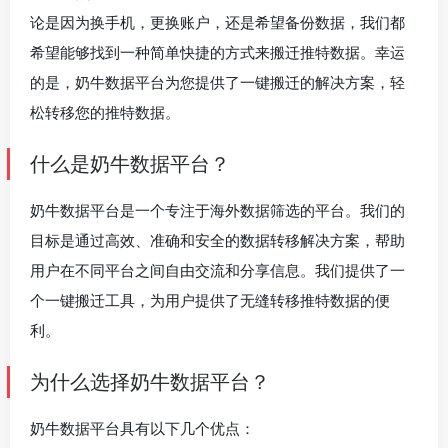
论是因为换手机，更换账户，还是希望备份数据，我们都
希望能够找到一种简单快捷的方式来搬迁推特数据。幸运
的是，奶牛数据平台为您提供了一键搬迁的解决方案，轻
松转移您的推特数据。
什么是奶牛数据平台？
奶牛数据平台是一个专注于海外数据筛选的平台。我们的
目标是通过高效、准确和安全的数据转移解决方案，帮助
用户在不同平台之间自由交流和分享信息。我们提供了一
个一键搬迁工具，为用户提供了无缝转移推特数据的便
利。
为什么选择奶牛数据平台？
奶牛数据平台具有以下几个优点：