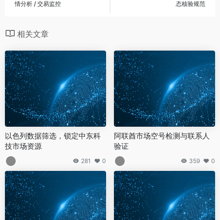
情分析 / 交易监控
态核验规范
相关文章
以色列数据筛选，锁定中东科
阿联酋市场空号检测与联系人
技市场资源
验证
281
0
359
0