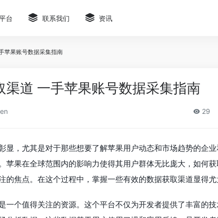
平台
联系我们
资讯
一手苹果账号数据采集指南
取渠道 一手苹果账号数据采集指南
en
29
彰显，尤其是对于那些想要了解苹果用户动态和市场趋势的企业
。苹果在全球范围内的影响力使得其用户群体无比庞大，如何获
注的焦点。在这个过程中，掌握一些有效的数据获取渠道显得尤
是一个值得关注的资源。这个平台不仅为开发者提供了丰富的技