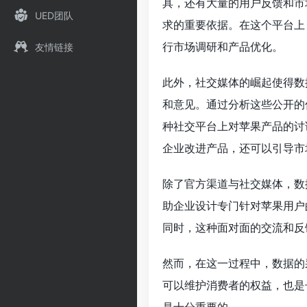
具，还有大量的用户反馈和市
UED团队
求的重要依据。在这个平台上
行市场调研和产品优化。
友情链接
此外，社交媒体的崛起使得数
和意见。通过分析这些公开的
种社交平台上对苹果产品的讨
企业改进产品，还可以引导市
除了官方渠道与社交媒体，数
助企业设计专门针对苹果用户
同时，这种面对面的交流和反
然而，在这一过程中，数据的
可以维护消费者的权益，也是