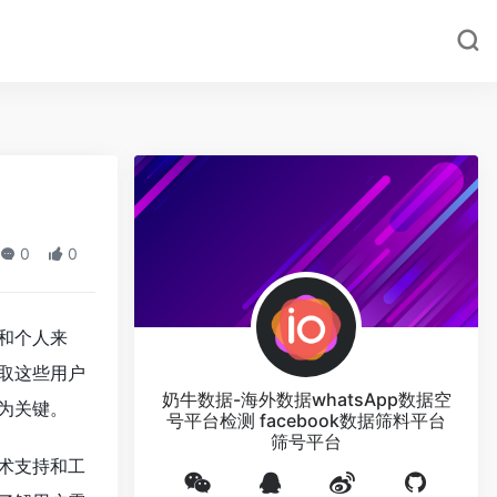
0
0
和个人来
取这些用户
奶牛数据-海外数据whatsApp数据空
为关键。
号平台检测 facebook数据筛料平台
筛号平台
术支持和工