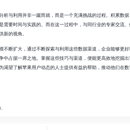
分析与利用并非一蹴而就，而是一个充满挑战的过程。积累数据
是需要时间与实践的。而在这一过程中，与同行业的专家交流、
供新的视角。
模不断扩大，通过不断探索与利用这些数据渠道，企业能够更好
争中占据一席之地。掌握这些技巧与渠道，便能更高效地挖掘出
为渴望了解苹果用户动态的人士提供有益的帮助，推动他们在数
载。