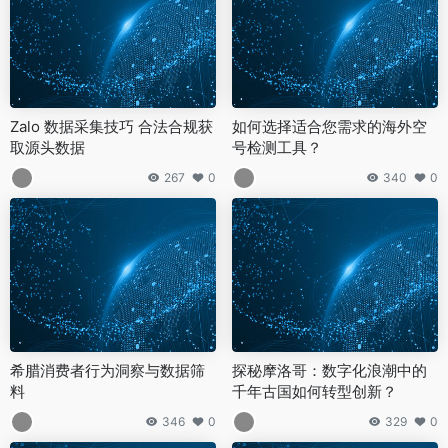
Zalo 数据采集技巧 合法合规获
如何选择适合您需求的海外空
取源头数据
号检测工具？
267
0
340
0
希腊消费者行为洞察与数据筛
探秘摩洛哥：数字化浪潮中的
料
千年古国如何转型创新？
346
0
329
0