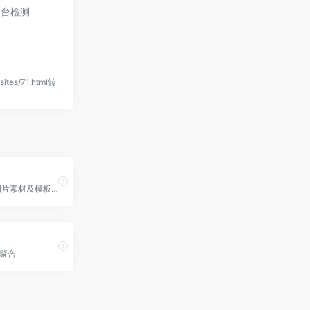
平台检测
sites/71.html转
我图网,提供图片素材及模板下载,专注正版设计作品交易
聚合