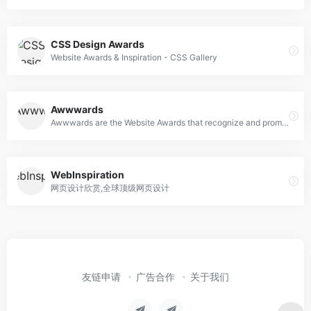
CSS Design Awards
Website Awards & Inspiration - CSS Gallery
Awwwards
Awwwards are the Website Awards that recognize and promote the talent and effort of the best developers, designers and web agencies in the world.
WebInspiration
网页设计欣赏,全球顶级网页设计
友链申请
广告合作
关于我们