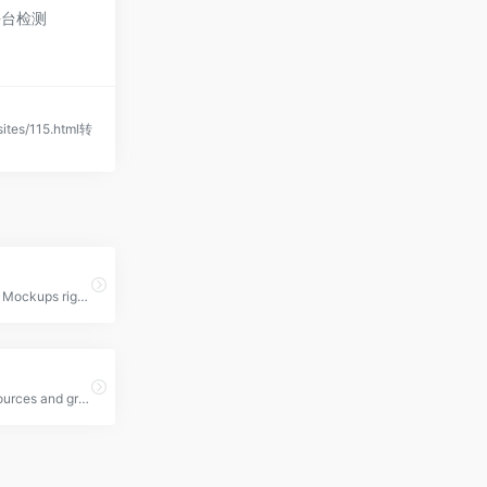
平台检测
sites/115.html转
Generate 3D Mockups right in your Browser
free web resources and graphic design templates.