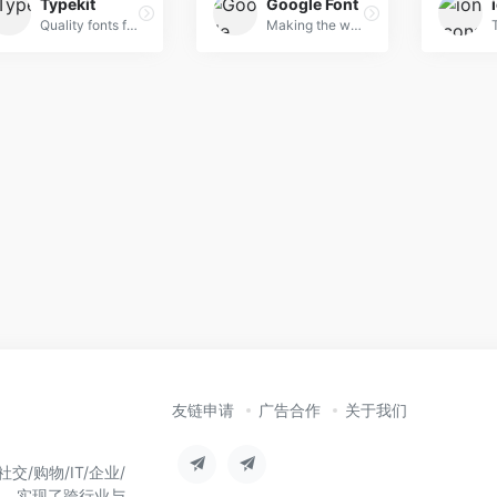
Typekit
Google Font
Quality fonts from the world’s best foundries.
Making the web more beautiful, fast, and open through great typography
友链申请
广告合作
关于我们
/购物/IT/企业/
台，实现了跨行业与