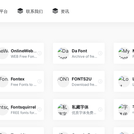
平台
联系我们
资讯
OnlineWebFonts
Da Font
WEB Free Fonts for Windows and Mac / Font free Download
Archive of freely downloadable fonts.
Fontex
FONTS2U
Free Fonts to Download + Premium Typefaces
Download free fonts for Windows and Macintosh.
Fontsquirrel
私藏字体
FREE fonts for graphic designers
优质字体免费下载站